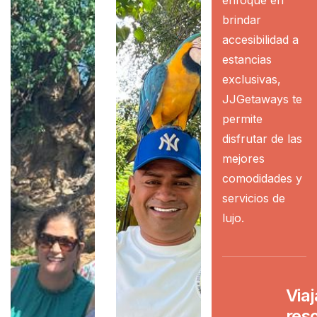
enfoque en
brindar
accesibilidad a
estancias
exclusivas,
JJGetaways te
permite
disfrutar de las
mejores
comodidades y
servicios de
lujo.
Viaj
res