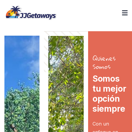
Quienes
Somos
Somos
tu mejor
opción
siempre
Con un